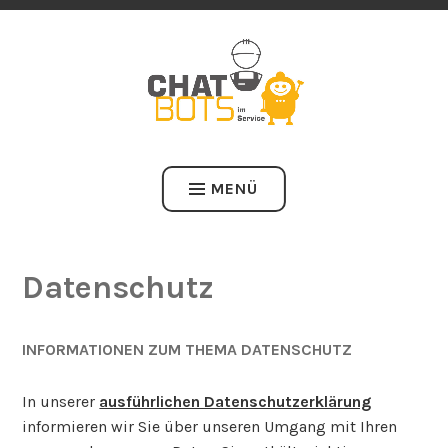
Zum
GESTALTUNG EINES EINFÜHRUNGSKONZEPTS VON CHATBOTS 
Inhalt
B2B-KUNDENSERVICE FÜR KMU DES MASCHINENBAUS
springen
CHATBOTS IM SERVICE
MENÜ
Datenschutz
INFORMATIONEN ZUM THEMA DATENSCHUTZ
In unserer
ausführlichen Datenschutzerklärung
informieren wir Sie über unseren Umgang mit Ihren